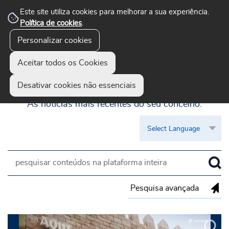
Este site utiliza cookies para melhorar a sua experiência.
Política de cookies
.
Personalizar cookies
Aceitar todos os Cookies
Guimarães Visível
Desativar cookies não essenciais
As notícias mais recentes do seu concelho.
Pesquisa avançada