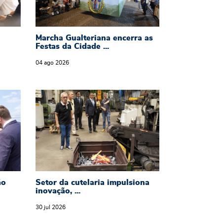
Marcha Gualteriana encerra as
Festas da Cidade ...
04
ago
2026
radição e identidade Vimaranense
 Aldão inaugura edifício requalificado ao ser
Setor da cutelaria impulsiona inovação
ão
Setor da cutelaria impulsiona
inovação, ...
30
jul
2026