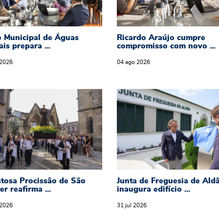
o Municipal de Águas
Ricardo Araújo cumpre
ais prepara ...
compromisso com novo ...
2026
04
ago
2026
10 a 15 de agosto
stosa Procissão de São Gualter reafirma fé, t
Junta de Freguesia de
tosa Procissão de São
Junta de Freguesia de Ald
er reafirma ...
inaugura edifício ...
2026
31
jul
2026