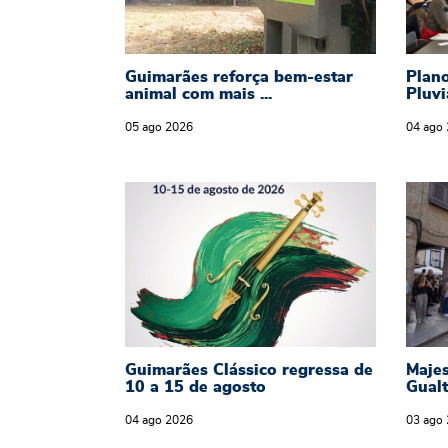
Guimarães reforça bem-estar
Plan
animal com mais ...
Pluvi
05
ago
2026
04
ago
Guimarães Clássico regressa de 
Maje
Guimarães Clássico regressa de
Majes
10 a 15 de agosto
Gualt
04
ago
2026
03
ago