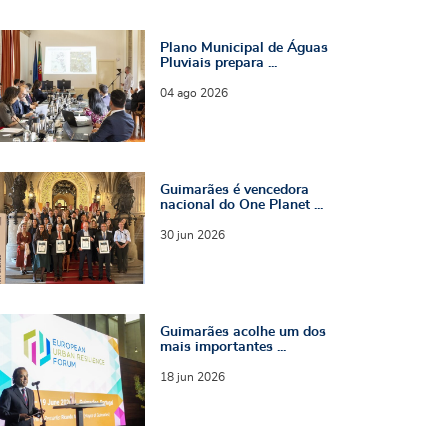
lano Municipal de Águas Pluviais prepara Guim
Plano Municipal de Águas
Pluviais prepara ...
04
ago
2026
uimarães é vencedora nacional do One Plane
Guimarães é vencedora
nacional do One Planet ...
30
jun
2026
uimarães acolhe um dos mais importantes fóru
Guimarães acolhe um dos
mais importantes ...
18
jun
2026