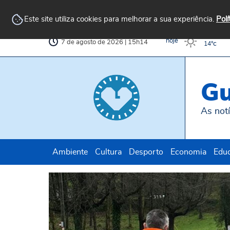
Arquivo
AvePark
Biblioteca
Municipal
Municipal
Este site utiliza cookies para melhorar a sua experiência.
Polí
c
32°
hoje
7 de agosto de 2026 | 15h14
c
14°
Gu
As notí
Ambiente
Cultura
Desporto
Economia
Edu
 felinas
Guimarães reforça monitorização de 