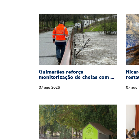
Guimarães reforça
r e
Guimarães reforça monitorização 
Rica
monitorização de cheias
iu
tos desde
nova rede ...
07
ago
2026
Guimarães reforça
Ricar
monitorização de cheias com ...
resta
07
ago
2026
07
ago
Guimarães reforça bem-estar anim
Plan