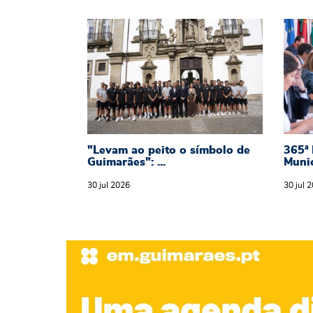
"Levam ao peito o símbolo de Gui
365ª
"Levam ao peito o símbolo de
365ª 
Guimarães": ...
Munic
30
jul
2026
30
jul
2