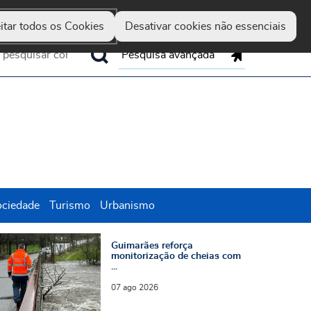
Guimarães
Hereditas
Set
Marca
Up
itar todos os Cookies
Desativar cookies não essenciais
Pesquisa avançada
ociedade
Turismo
Urbanismo
rdo Araújo visita e valoriza restauro da Cape
uimarães reforça monitorização de cheias com
Guimarães reforça
monitorização de cheias com
...
07
ago
2026