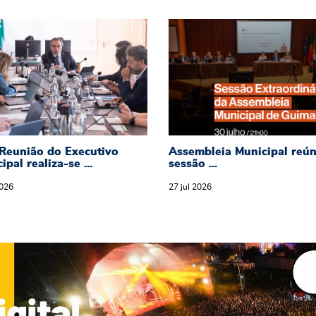
marães": Ricardo Araújo recebe plantel do Vi
 Reunião do Executivo Municipal realiza-se a 
Assembleia Municipal
Reunião do Executivo
Assembleia Municipal reú
ipal realiza-se ...
sessão ...
026
27
jul
2026