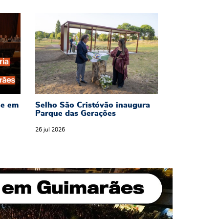
tória SC
3 de agosto
 reúne em sessão extraordinária no dia 30 de 
Selho São Cristóvão inaugura Parque 
ne em
Selho São Cristóvão inaugura
Parque das Gerações
26
jul
2026