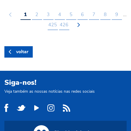
1
2
3
4
5
6
7
8
9
...
425
426
voltar
Siga-nos!
Veja também as nossas notícias nas redes sociais
Site Municipal