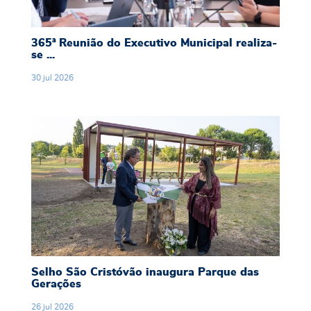
365ª Reunião do Executivo Municipal realiza-
se ...
30
jul
2026
Selho São Cristóvão inaugura Parque das Gera
Selho São Cristóvão inaugura Parque das
Gerações
26
jul
2026