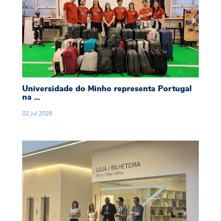
Universidade do Minho representa Portugal
na ...
02
jul
2026
Lições Iluminadas culmina em exposição coleti