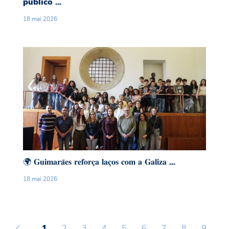
público ...
18
mai
2026
🌍 𝐆𝐮𝐢𝐦𝐚𝐫𝐚̃𝐞𝐬 𝐫𝐞𝐟𝐨𝐫𝐜̧𝐚 𝐥𝐚𝐜̧𝐨𝐬 𝐜𝐨𝐦 𝐚 𝐆𝐚𝐥𝐢𝐳𝐚 𝐚𝐭𝐫𝐚𝐯𝐞́𝐬 𝐝𝐨 
🌍 𝐆𝐮𝐢𝐦𝐚𝐫𝐚̃𝐞𝐬 𝐫𝐞𝐟𝐨𝐫𝐜̧𝐚 𝐥𝐚𝐜̧𝐨𝐬 𝐜𝐨𝐦 𝐚 𝐆𝐚𝐥𝐢𝐳𝐚 ...
18
mai
2026
1
2
3
4
5
6
7
8
9
...