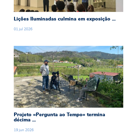
Lições Iluminadas culmina em exposição ...
01
jul
2026
Projeto «Pergunta ao Tempo» termina décima 
Projeto «Pergunta ao Tempo» termina
décima ...
19
jun
2026