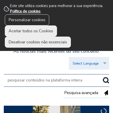
Este site utiliza cookies para melhorar a sua experiência.
Política de cookies
.
Personalizar cookies
Aceitar todos os Cookies
Guimarães Visível
Desativar cookies não essenciais
As notícias mais recentes do seu concelho.
Pesquisa avançada