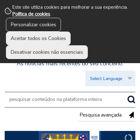
Este site utiliza cookies para melhorar a sua experiência.
Política de cookies
.
Personalizar cookies
Aceitar todos os Cookies
Guimarães Visível
Desativar cookies não essenciais
As notícias mais recentes do seu concelho.
Pesquisa avançada