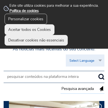
Este site utiliza cookies para melhorar a sua experiência.
Política de cookies
.
Personalizar cookies
Aceitar todos os Cookies
Guimarães Visível
Desativar cookies não essenciais
As notícias mais recentes do seu concelho.
Pesquisa avançada