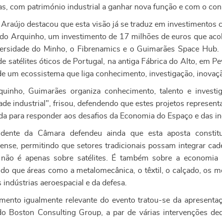
as, com património industrial a ganhar nova função e com o con
Araújo destacou que esta visão já se traduz em investimentos co
 do Arquinho, um investimento de 17 milhões de euros que aco
ersidade do Minho, o Fibrenamics e o Guimarães Space Hub. O
 de satélites óticos de Portugal, na antiga Fábrica do Alto, em
 de um ecossistema que liga conhecimento, investigação, inovaçã
uinho, Guimarães organiza conhecimento, talento e investi
ade industrial", frisou, defendendo que estes projetos represe
da para responder aos desafios da Economia do Espaço e das ind
dente da Câmara defendeu ainda que esta aposta constitu
ense, permitindo que setores tradicionais possam integrar cade
não é apenas sobre satélites. É também sobre a economia r
do que áreas como a metalomecânica, o têxtil, o calçado, os 
s indústrias aeroespacial e da defesa.
nto igualmente relevante do evento tratou-se da apresentaçã
 do Boston Consulting Group, a par de várias intervenções d