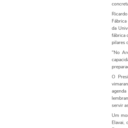
concret
Ricardo 
Fábrica
da Univ
fábrica
pilares
"No Arq
capacid
prepara
O Presi
vimaran
agenda 
lembran
servir a
Um mome
Elavai,