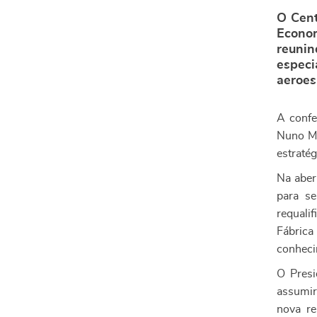
O Cent
Econom
reuni
especi
aeroes
A confe
Nuno Me
estraté
Na aber
para se
requali
Fábrica
conheci
O Presi
assumir
nova re