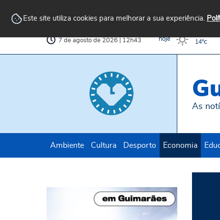
Arquivo
AvePark
Biblioteca
Municipal
Municipal
Este site utiliza cookies para melhorar a sua experiência.
Polí
c
32°
hoje
7 de agosto de 2026 | 12h43
c
14°
Gu
As notí
Ambiente
Cultura
Desporto
Economia
Edu