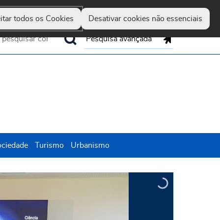
Guimarães
Hereditas
Set
Marca
Up
itar todos os Cookies
Desativar cookies não essenciais
Pesquisa avançada
ociedade
Turismo
Urbanismo