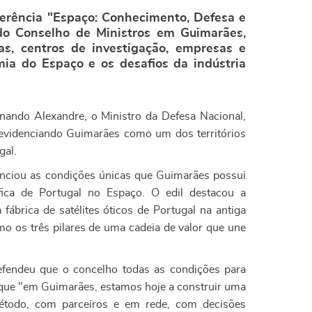
onferência "Espaço: Conhecimento, Defesa e
 do Conselho de Ministros em Guimarães,
s, centros de investigação, empresas e
mia do Espaço e os desafios da indústria
rnando Alexandre, o Ministro da Defesa Nacional,
 evidenciando Guimarães como um dos territórios
gal.
enciou as condições únicas que Guimarães possui
tífica de Portugal no Espaço. O edil destacou a
 fábrica de satélites óticos de Portugal na antiga
o os três pilares de uma cadeia de valor que une
efendeu que o concelho todas as condições para
 que "em Guimarães, estamos hoje a construir uma
étodo, com parceiros e em rede, com decisões