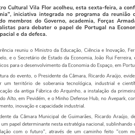
ro Cultural Vila Flor acolheu, esta sexta-feira, a c
ia", iniciativa integrada no programa da reunião
ndo membros do Governo, academia, Forças Armada
alistas para debater o papel de Portugal na Econo
pacial e da defesa.
rência reuniu o Ministro da Educação, Ciência e Inovação, Fe
lo, e o Secretário de Estado da Economia, João Rui Ferreira,
gicos para o desenvolvimento da Economia do Espaço, em Portu
tura do evento, o Presidente da Câmara, Ricardo Araújo, evid
r um território de soberania tecnológica, industrial e cien
ficação da antiga Fábrica do Arquinho, a instalação da primeira
 do Alto, em Pevidém, e o Minho Defense Hub, no Avepark, com
mento, inovação e capacidade industrial.
dente da Câmara Municipal de Guimarães, Ricardo Araújo, d
 um papel determinante nesta estratégia nacional, sublinhando
lação com o futuro", através de um caminho feito "com m