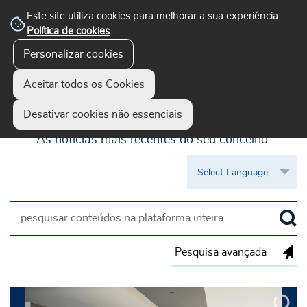
Este site utiliza cookies para melhorar a sua experiência.
Política de cookies
.
Personalizar cookies
Aceitar todos os Cookies
Guimarães Visível
Desativar cookies não essenciais
As notícias mais recentes do seu concelho.
Pesquisa avançada