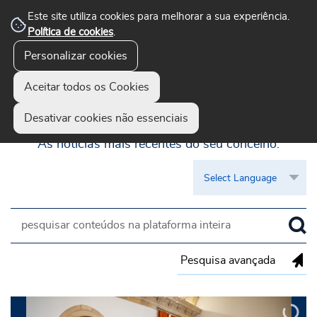
Este site utiliza cookies para melhorar a sua experiência.
Política de cookies
.
Personalizar cookies
Aceitar todos os Cookies
Guimarães Visível
Desativar cookies não essenciais
As notícias mais recentes do seu concelho.
Pesquisa avançada