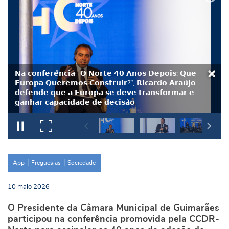
𝗡𝗮 𝗰𝗼𝗻𝗳𝗲𝗿𝗲̂𝗻𝗰𝗶𝗮 “𝗢 𝗡𝗼𝗿𝘁𝗲 𝟰𝟬 𝗔𝗻𝗼𝘀 𝗗𝗲𝗽𝗼𝗶𝘀: 𝗤𝘂𝗲
𝗘𝘂𝗿𝗼𝗽𝗮 𝗤𝘂𝗲𝗿𝗲𝗺𝗼𝘀 𝗖𝗼𝗻𝘀𝘁𝗿𝘂𝗶𝗿?”, 𝗥𝗶𝗰𝗮𝗿𝗱𝗼 𝗔𝗿𝗮𝘂́𝗷𝗼
𝗱𝗲𝗳𝗲𝗻𝗱𝗲 𝗾𝘂𝗲 𝗮 𝗘𝘂𝗿𝗼𝗽𝗮 𝘀𝗲 𝗱𝗲𝘃𝗲 𝘁𝗿𝗮𝗻𝘀𝗳𝗼𝗿𝗺𝗮𝗿 𝗲
𝗴𝗮𝗻𝗵𝗮𝗿 𝗰𝗮𝗽𝗮𝗰𝗶𝗱𝗮𝗱𝗲 𝗱𝗲 𝗱𝗲𝗰𝗶𝘀𝗮̃𝗼
App
Freguesias
Sociedade
10
maio
2026
O Presidente da Câmara Municipal de Guimarães
participou na conferência promovida pela CCDR-