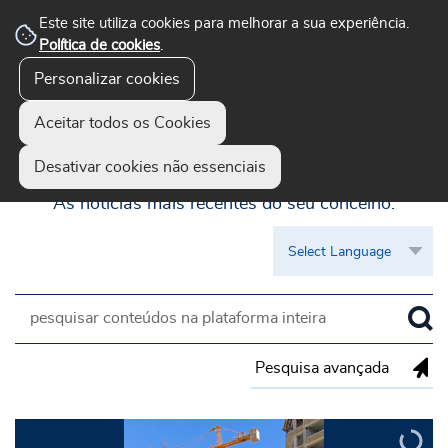
Este site utiliza cookies para melhorar a sua experiência.
Política de cookies
.
Personalizar cookies
Aceitar todos os Cookies
Guimarães Visível
Desativar cookies não essenciais
As notícias mais recentes do seu concelho.
Pesquisa avançada