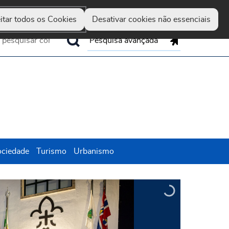
Guimarães
Hereditas
Set
Marca
Up
itar todos os Cookies
Desativar cookies não essenciais
Pesquisa avançada
ociedade
Turismo
Urbanismo