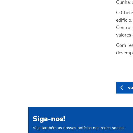
Cunha, 
O Chefe
edifíci
Centro 
valores 
Com es
desempe
vo
Siga-nos!
Veja também as nossas notícias nas redes sociais