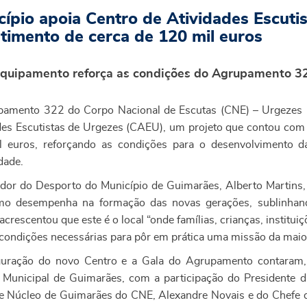
cípio apoia Centro de Atividades Escut
stimento de cerca de 120 mil euros
quipamento reforça as condições do Agrupamento 32
amento 322 do Corpo Nacional de Escutas (CNE) – Urgezes i
des Escutistas de Urgezes (CAEU), um projeto que contou com
 euros, reforçando as condições para o desenvolvimento da 
dade.
dor do Desporto do Município de Guimarães, Alberto Martins, 
smo desempenha na formação das novas gerações, sublinha
acrescentou que este é o local “onde famílias, crianças, institu
condições necessárias para pôr em prática uma missão da maior
uração do novo Centro e a Gala do Agrupamento contaram,
Municipal de Guimarães, com a participação do Presidente d
e Núcleo de Guimarães do CNE, Alexandre Novais e do Chefe