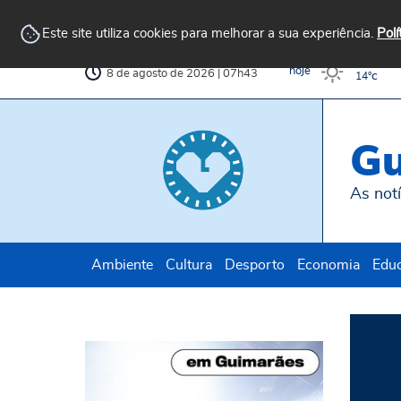
Arquivo
AvePark
Biblioteca
Municipal
Municipal
Este site utiliza cookies para melhorar a sua experiência.
Polí
c
32°
hoje
8 de agosto de 2026 | 07h43
c
14°
Gu
As notí
Ambiente
Cultura
Desporto
Economia
Edu