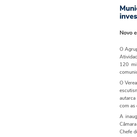
Muni
inve
Novo e
O Agrup
Ativida
120 mil
comuni
O Verea
escuti
autarca 
com as 
A inaug
Câmara 
Chefe d