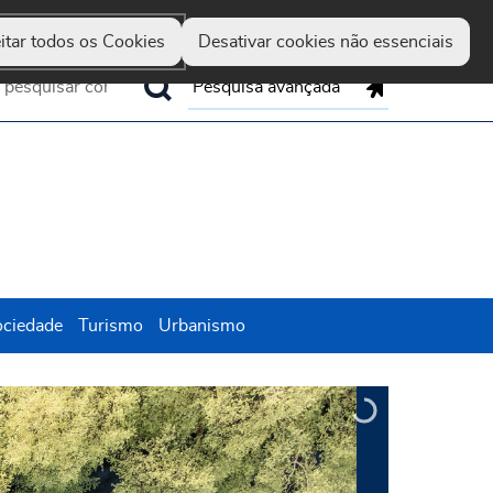
Guimarães
Hereditas
Set
Marca
Up
itar todos os Cookies
Desativar cookies não essenciais
Pesquisa avançada
ociedade
Turismo
Urbanismo