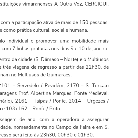
nstituições vimaranenses A Outra Voz, CERCIGUI,
 com a participação ativa de mais de 150 pessoas,
de como prática cultural, social e humana.
culo individual e promover uma mobilidade mais
om 7 linhas gratuitas nos dias 9 e 10 de janeiro.
 centro da cidade (S. Dâmaso – Norte) e o Multiusos
três viagens de regresso a partir das 22h30, de
minam no Multiusos de Guimarães.
 2101 – Serzedelo / Pevidém, 2170 – S. Torcato
ragens Prof. Albertina Marques, Ponte Medieval,
nário), 2161 – Taipas / Ponte, 2014 – Urgezes /
a e 103+162 – Ronfe / Brito.
passagem de ano, com a operadora a assegurar
 cidade, nomeadamente no Campo da Feira e em S.
resso será feito às 23h30, 00h30 e 01h30.