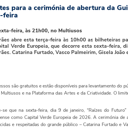
etes para a cerimónia de abertura da Gu
-feira
exta-feira, às 21h00, no Multiusos
ães abre esta terça-feira às 10h00 as bilheteiras p
ital Verde Europeia, que decorre esta sexta-feira, d
ães. Catarina Furtado, Vasco Palmeirim, Gisela João 
essos são gratuitos e estão disponíveis para levantamento do pú
 Multiusos e na Plataforma das Artes e da Criatividade. O limit
-se que na sexta-feira, dia 9 de janeiro, “Raízes do Futuro” 
ense como Capital Verde Europeia de 2026. A cerimónia de a
cidas e respeitadas do grande público – Catarina Furtado e V