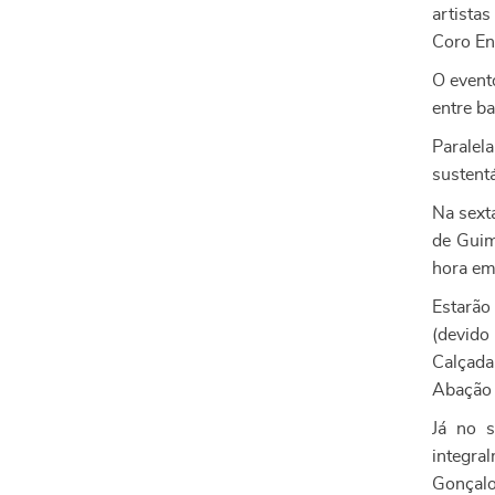
artista
Coro En
O event
entre ba
Paralel
sustent
Na sexta
de Guim
hora em
Estarão
(devido
Calçada
Abação 
Já no s
integra
Gonçalo