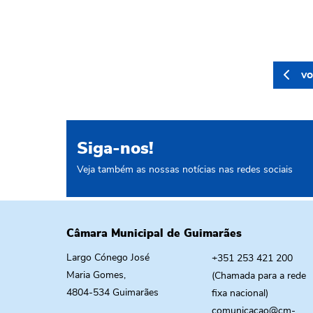
vo
Siga-nos!
Veja também as nossas notícias nas redes sociais
Câmara Municipal de Guimarães
Largo Cónego José
+351 253 421 200
Maria Gomes,
(Chamada para a rede
4804-534 Guimarães
fixa nacional)
comunicacao@cm-