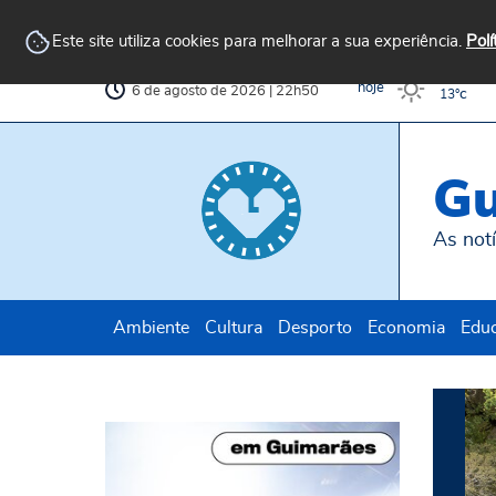
Arquivo
AvePark
Biblioteca
Municipal
Municipal
Este site utiliza cookies para melhorar a sua experiência.
Polí
c
32°
hoje
6 de agosto de 2026 | 22h50
c
13°
Gu
As notí
Ambiente
Cultura
Desporto
Economia
Edu