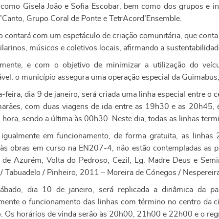
s como Gisela João e Sofia Escobar, bem como dos grupos e i
’Canto, Grupo Coral de Ponte e TetrAcord’Ensemble.
o contará com um espetáculo de criação comunitária, que conta
ilarinos, músicos e coletivos locais, afirmando a sustentabilida
amente, e com o objetivo de minimizar a utilização do veí
ável, o município assegura uma operação especial da Guimabus, c
-feira, dia 9 de janeiro, será criada uma linha especial entre o
arães, com duas viagens de ida entre as 19h30 e as 20h45, e 
 hora, sendo a última às 00h30. Neste dia, todas as linhas ter
 igualmente em funcionamento, de forma gratuita, as linhas
 às obras em curso na EN207-4, não estão contempladas as pa
 de Azurém, Volta do Pedroso, Cezil, Lg. Madre Deus e Semi
/ Tabuadelo / Pinheiro, 2011 – Moreira de Cónegos / Nespereir
ábado, dia 10 de janeiro, será replicada a dinâmica da 
lmente o funcionamento das linhas com término no centro da
. Os horários de vinda serão às 20h00, 21h00 e 22h00 e o reg