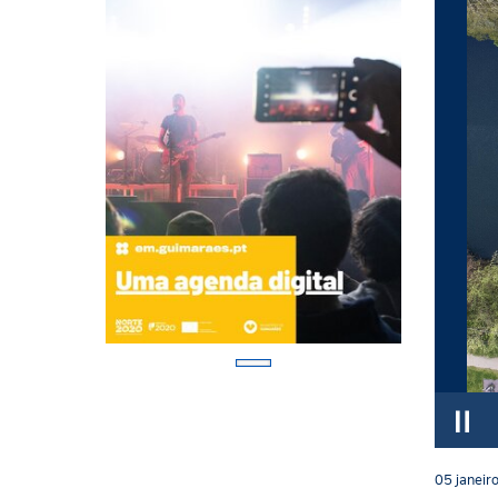
05
janeir