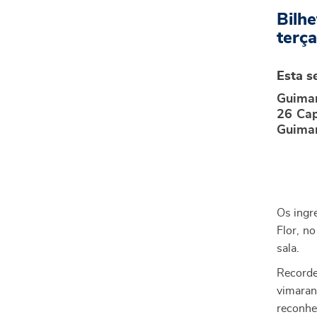
Bilh
terça
Esta s
Guimar
26 Cap
Guimar
Os ingr
Flor, no
sala.
Recorde
vimaran
reconhe