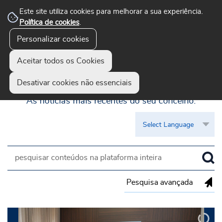
Este site utiliza cookies para melhorar a sua experiência.
Política de cookies
.
Personalizar cookies
Aceitar todos os Cookies
Guimarães Visível
Desativar cookies não essenciais
As notícias mais recentes do seu concelho.
Pesquisa avançada