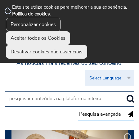
Este site utiliza cookies para melhorar a sua experiência.
Política de cookies
.
Personalizar cookies
Aceitar todos os Cookies
Guimarães Visível
Desativar cookies não essenciais
As notícias mais recentes do seu concelho.
Pesquisa avançada