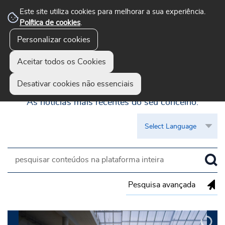
Este site utiliza cookies para melhorar a sua experiência.
Política de cookies
.
Personalizar cookies
Aceitar todos os Cookies
Guimarães Visível
Desativar cookies não essenciais
As notícias mais recentes do seu concelho.
Pesquisa avançada