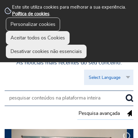
Este site utiliza cookies para melhorar a sua experiência.
Política de cookies
.
Personalizar cookies
Aceitar todos os Cookies
Guimarães Visível
Desativar cookies não essenciais
As notícias mais recentes do seu concelho.
Pesquisa avançada