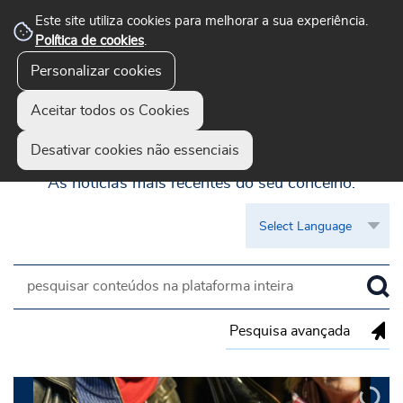
Este site utiliza cookies para melhorar a sua experiência.
Política de cookies
.
Personalizar cookies
Aceitar todos os Cookies
Guimarães Visível
Desativar cookies não essenciais
As notícias mais recentes do seu concelho.
Pesquisa avançada