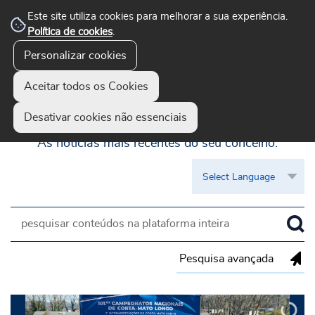
Este site utiliza cookies para melhorar a sua experiência.
Política de cookies
.
Personalizar cookies
Aceitar todos os Cookies
Guimarães Visível
Desativar cookies não essenciais
As notícias mais recentes do seu concelho.
Pesquisa avançada