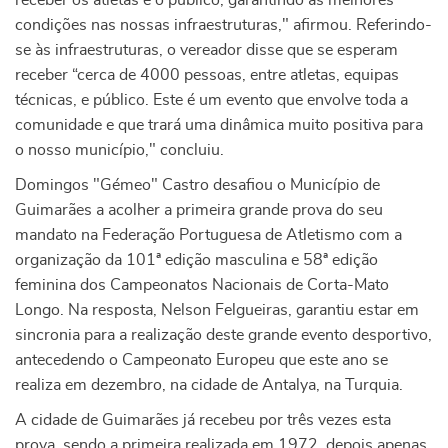
receber os atletas e o público, garantindo as melhores
condições nas nossas infraestruturas," afirmou. Referindo-
se às infraestruturas, o vereador disse que se esperam
receber “cerca de 4000 pessoas, entre atletas, equipas
técnicas, e público. Este é um evento que envolve toda a
comunidade e que trará uma dinâmica muito positiva para
o nosso município," concluiu.
Domingos "Gémeo" Castro desafiou o Município de
Guimarães a acolher a primeira grande prova do seu
mandato na Federação Portuguesa de Atletismo com a
organização da 101ª edição masculina e 58ª edição
feminina dos Campeonatos Nacionais de Corta-Mato
Longo. Na resposta, Nelson Felgueiras, garantiu estar em
sincronia para a realização deste grande evento desportivo,
antecedendo o Campeonato Europeu que este ano se
realiza em dezembro, na cidade de Antalya, na Turquia.
A cidade de Guimarães já recebeu por três vezes esta
prova, sendo a primeira realizada em 1972, depois apenas