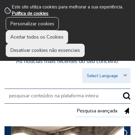
Este site utiliza cookies para melhorar a sua experiência.
Política de cookies
.
Personalizar cookies
Aceitar todos os Cookies
Guimarães Visível
Desativar cookies não essenciais
As notícias mais recentes do seu concelho.
Pesquisa avançada