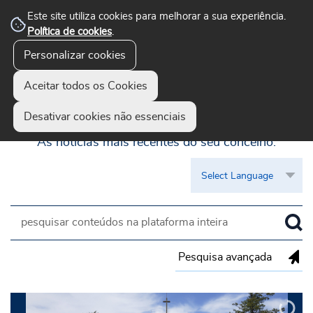
Este site utiliza cookies para melhorar a sua experiência.
Política de cookies
.
Personalizar cookies
Aceitar todos os Cookies
Guimarães Visível
Desativar cookies não essenciais
As notícias mais recentes do seu concelho.
Pesquisa avançada