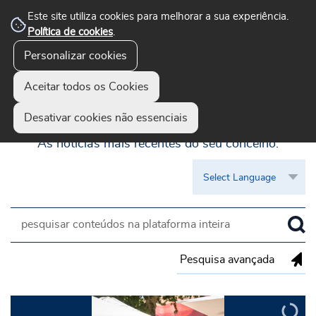
Este site utiliza cookies para melhorar a sua experiência.
Política de cookies
.
Personalizar cookies
Aceitar todos os Cookies
Guimarães Visível
Desativar cookies não essenciais
As notícias mais recentes do seu concelho.
Pesquisa avançada