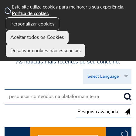
Este site utiliza cookies para melhorar a sua experiência.
Política de cookies
.
Personalizar cookies
Aceitar todos os Cookies
Guimarães Visível
Desativar cookies não essenciais
As notícias mais recentes do seu concelho.
Pesquisa avançada