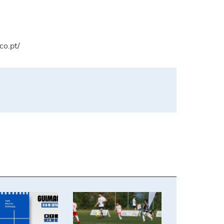
co.pt/
Biomédicos do IPCA promove reflexão sobre o Desp
o 33.º Grande Prémio de Ciclismo Jornal de Notícia
ães recebe um dos maiores torneios do Circuito P
Praticantes federados em Guima