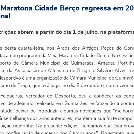
 Maratona Cidade Berço regressa em 2
onal
crições abrem a partir do dia 1 de julho, na platafor
e desta quarta-feira, nos Arcos dos Antigos Paços do Conc
tação do programa da Meia Maratona Cidade-Berço. Na sessão, 
porto da Câmara Municipal de Guimarães, Amadeu Portilha
nte da Associação de Atletismo de Braga, e Silvério Alves, re
desportivo é uma organização da Câmara Municipal de Guimarãe
tismo de Braga, que terá lugar no dia 5 de outubro, como vem se
Felgueiras, vereador do Desporto, deu a conhecer os con
ivo de atletismo realizado em Guimarães, enfatizando a con
ntudo, deixar de introduzir algumas novidades que “melhora
 à semelhança dos anos anteriores, mantem a sua forte compon
ituição madrinha. Na presente edição, "tentamos que esta prov
o configuração de sucesso dos últimos anos". No entanto, a or