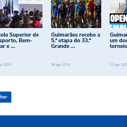
cola Superior de
Guimarães recebe a
Guimar
sporto, Bem-
5.ª etapa do 33.º
um dos
ar e ...
Grande ...
torneio
ez
2024
28
ago
2024
22
ago
202
ltar