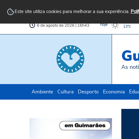
Arquivo
AvePark
Biblioteca
Municipal
Municipal
Este site utiliza cookies para melhorar a sua experiência.
Polí
c
32°
hoje
6 de agosto de 2026 | 16h43
c
13°
Gu
As notí
Ambiente
Cultura
Desporto
Economia
Edu