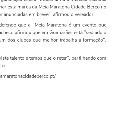
irmar esta marca da Meia Maratona Cidade Berço no
r anunciadas em breve", afirmou o vereador.
 defende que a "Meia Maratona é um evento que
 Pacheco afirmou que em Guimarães está "sediado o
é um dos clubes que melhor trabalha a formação",
iste talento e temos que o reter", partilhando com
ter.
meiamaratonacidadeberco.pt/