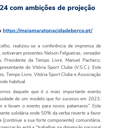
024 com ambições de projeção
ma
https://meiamaratonacidadeberco.pt/
elho, realizou-se a conferência de imprensa de
estiveram presentes Nelson Felgueiras, vereador
, Presidente da Tempo Livre, Manuel Pacheco,
presentante do Vitória Sport Clube (V.S.C.). Este
s, Tempo Livre, Vitória Sport Clube e Associação
ndo habitual.
tornos daquele que é o mais importante evento
tinuidade de um modelo que foi sucesso em 2023,
m e levam o evento para novos patamares”. Este
ente solidária onde 50% da verba reverte a favor
a [continue a sua forte componente] comunitária,
ganização está a "trabalhar na dimensão nacional