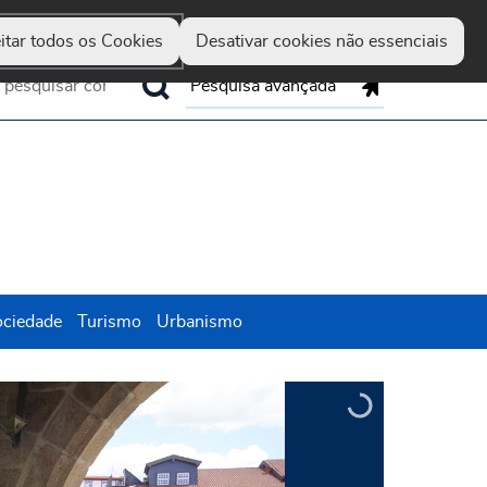
Guimarães
Hereditas
Set
Marca
Up
itar todos os Cookies
Desativar cookies não essenciais
Pesquisa avançada
ociedade
Turismo
Urbanismo