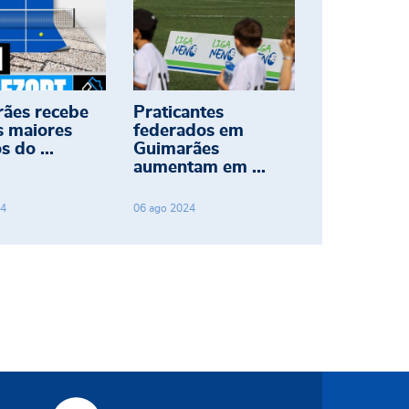
ães recebe
Praticantes
 maiores
federados em
s do ...
Guimarães
aumentam em ...
4
06
ago
2024
Site Municipal