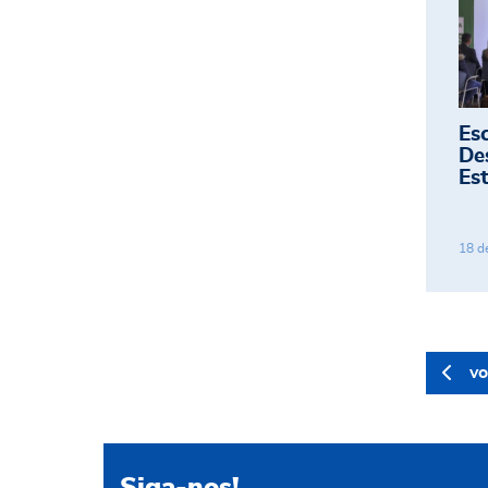
Es
De
Est
18
d
vo