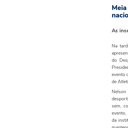
Meia
naci
As ins
Na tard
apresen
do Des
Preside
evento 
de Atle
Nelson 
desport
sem, co
evento,
da inst
mantend