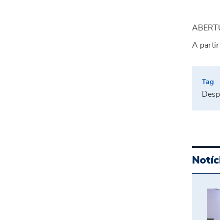
ABERT
A partir
Desp
Notíc
Es