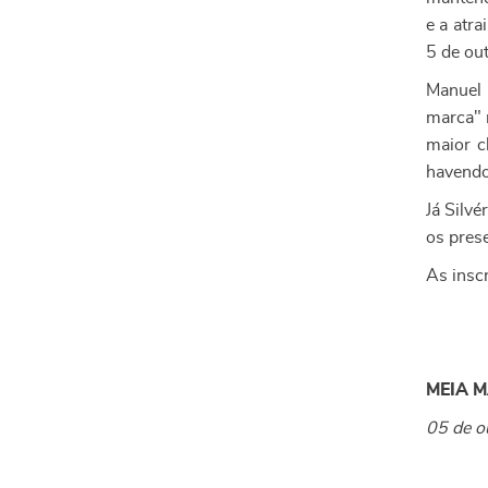
e a atr
5 de ou
Manuel 
marca" 
maior c
havendo
Já Silv
os pres
As inscr
MEIA 
05 de o