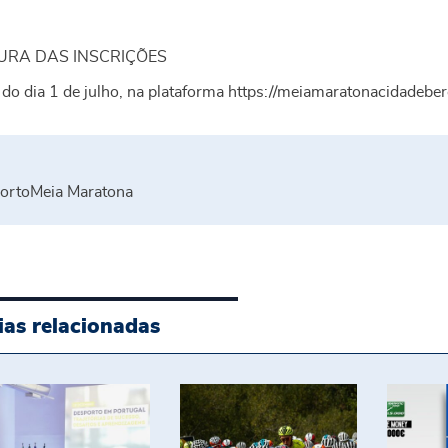
URA DAS INSCRIÇÕES
 do dia 1 de julho, na plataforma https://meiamaratonacidadeber
orto
Meia Maratona
ias relacionadas
cola Superior de Desporto, Bem-Estar e Sistemas 
Guimarães recebe a 5.ª etapa d
Guimar