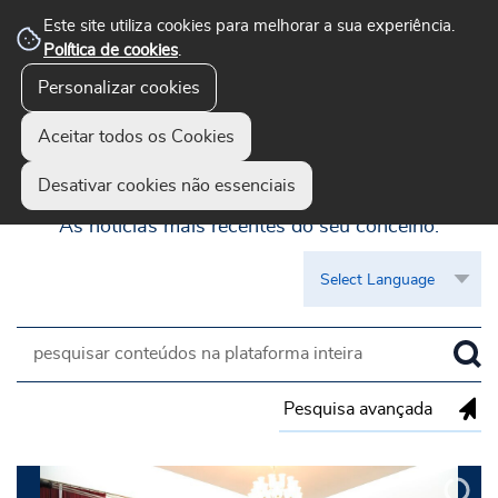
Este site utiliza cookies para melhorar a sua experiência.
Política de cookies
.
Personalizar cookies
Aceitar todos os Cookies
Guimarães Visível
Desativar cookies não essenciais
As notícias mais recentes do seu concelho.
Pesquisa avançada