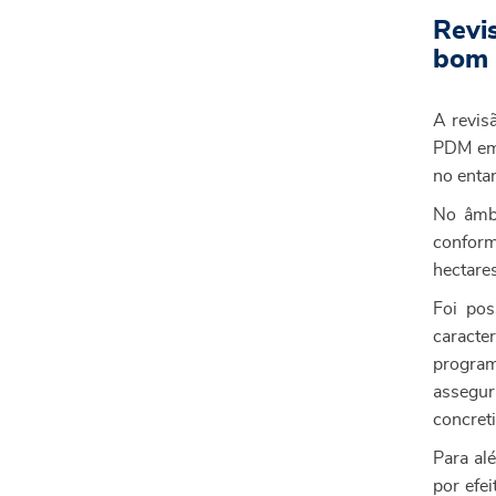
Revi
bom 
A revis
PDM em 
no enta
No âmbi
conform
hectares
Foi pos
caracte
program
assegu
concret
Para al
por efe