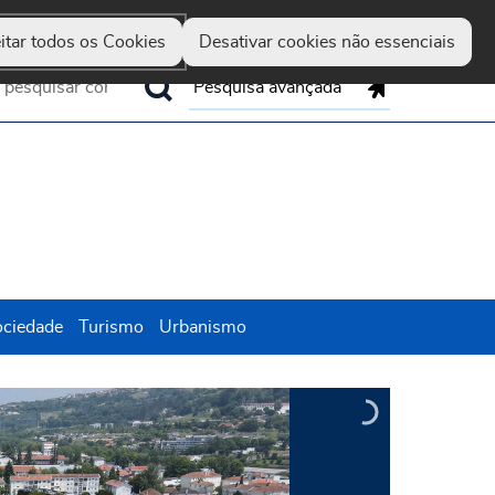
Guimarães
Hereditas
Set
Marca
Up
itar todos os Cookies
Desativar cookies não essenciais
Pesquisa avançada
ociedade
Turismo
Urbanismo