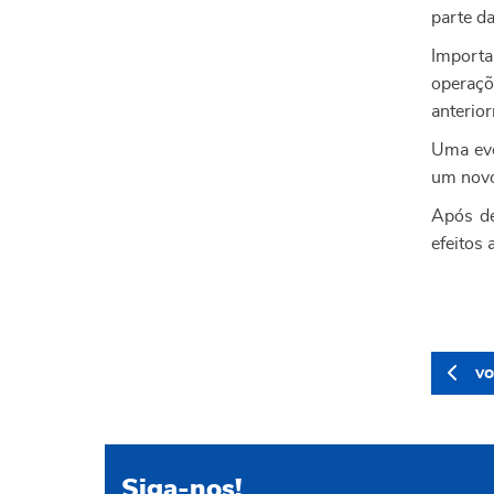
parte d
Importa
operaçõ
anterio
Uma eve
um novo
Após de
efeitos
vo
Siga-nos!