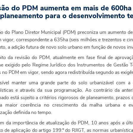
são do PDM aumenta em mais de 600ha o
planeamento para o desenvolvimento ter
ão do Plano Diretor Municipal (PDM) preconiza um aumento de
vigor, correspondente a 635ha (seis milhões e trezentos e cin
nto, a adição futura de novo solo urbano em função de novos in
to da revisão do PDM, atualmente em fase final de aprovação,
e exigido pelo Regime Jurídico dos Instrumentos de Gestão Ter
 no PDM em vigor, sendo agora redistribuída segundo as exigênci
sível manter uma grande parte do solo urbanizável com a
rísticas e através da sua programação. Ao contrário da anter
ado está sujeito a critérios rigorosos de planeamento, prazos d
ra maior coerência no crescimento da malha urbana e evi
ização definida no tempo.
ém da importância de atualização do PDM, 10 anos após a últi
ito de aplicação do artigo 199.º do RJIGT, as normas urbanísti