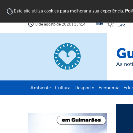
Arquivo
AvePark
Biblioteca
Municipal
Municipal
Este site utiliza cookies para melhorar a sua experiência.
Polí
c
30°
hoje
8 de agosto de 2026 | 13h14
c
14°
Gu
As notí
Ambiente
Cultura
Desporto
Economia
Edu