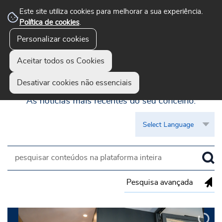
Este site utiliza cookies para melhorar a sua experiência.
Política de cookies
.
Personalizar cookies
Aceitar todos os Cookies
Guimarães Visível
Desativar cookies não essenciais
As notícias mais recentes do seu concelho.
Pesquisa avançada