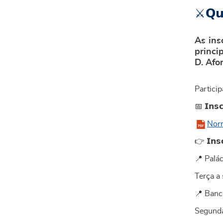
⚔️𝗤𝘂
As ins
princi
D. Afo
Partici
📅 𝗜𝗻𝘀𝗰
Norm
👉 𝗜𝗻𝘀𝗰
📍 Palác
Terça a
📍 Banc
Segund