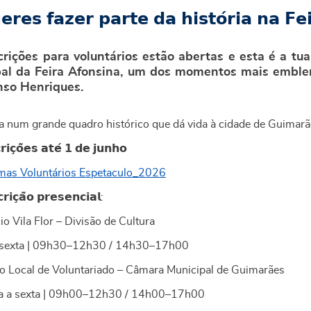
𝗿𝗲𝘀 𝗳𝗮𝘇𝗲𝗿 𝗽𝗮𝗿𝘁𝗲 𝗱𝗮 𝗵𝗶𝘀𝘁𝗼́𝗿𝗶𝗮 𝗻𝗮 𝗙𝗲
crições para voluntários estão abertas e esta é a tu
pal da Feira Afonsina, um dos momentos mais emble
nso Henriques.
pa num grande quadro histórico que dá vida à cidade de Guimarãe
𝗶𝗰̧𝗼̃𝗲𝘀 𝗮𝘁𝗲́ 𝟭 𝗱𝗲 𝗷𝘂𝗻𝗵𝗼
as Voluntários Espetaculo_2026
𝗶𝗰̧𝗮̃𝗼 𝗽𝗿𝗲𝘀𝗲𝗻𝗰𝗶𝗮𝗹:
io Vila Flor – Divisão de Cultura
 sexta | 09h30–12h30 / 14h30–17h00
o Local de Voluntariado – Câmara Municipal de Guimarães
a a sexta | 09h00–12h30 / 14h00–17h00