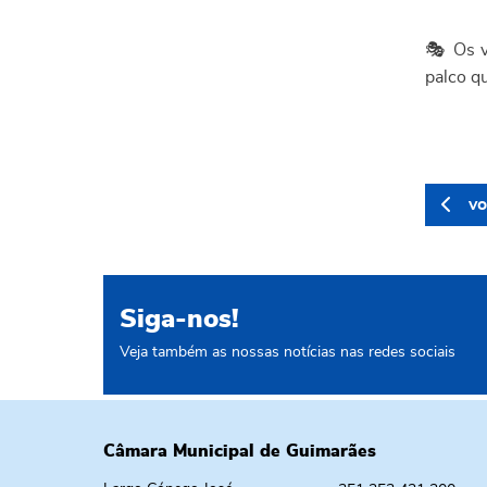
🎭 Os v
palco q
vo
Siga-nos!
Veja também as nossas notícias nas redes sociais
Câmara Municipal de Guimarães