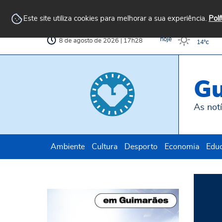
Arquivo
AvePark
Biblioteca
Municipal
Municipal
Este site utiliza cookies para melhorar a sua experiência.
Polí
c
30°
hoje
8 de agosto de 2026 | 17h28
c
14°
Gu
As notí
Ambiente
Cultura
Desporto
Economia
Edu