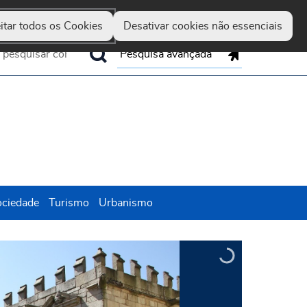
Guimarães
Hereditas
Set
Marca
Up
itar todos os Cookies
Desativar cookies não essenciais
Pesquisa avançada
ociedade
Turismo
Urbanismo