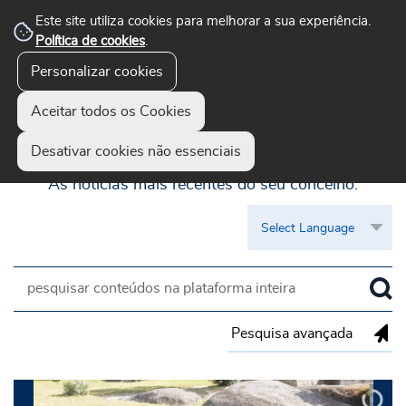
Este site utiliza cookies para melhorar a sua experiência.
Política de cookies
.
Personalizar cookies
Aceitar todos os Cookies
Guimarães Visível
Desativar cookies não essenciais
As notícias mais recentes do seu concelho.
Pesquisa avançada