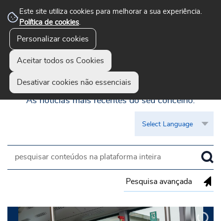
Este site utiliza cookies para melhorar a sua experiência.
Política de cookies
.
Personalizar cookies
Aceitar todos os Cookies
Guimarães Visível
Desativar cookies não essenciais
As notícias mais recentes do seu concelho.
Pesquisa avançada