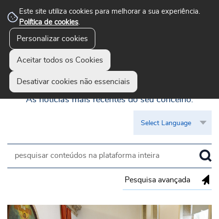
Este site utiliza cookies para melhorar a sua experiência.
Política de cookies
.
Personalizar cookies
Aceitar todos os Cookies
Guimarães Visível
Desativar cookies não essenciais
As notícias mais recentes do seu concelho.
Pesquisa avançada