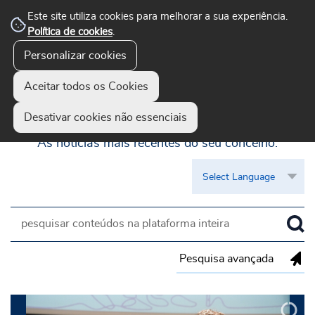
Este site utiliza cookies para melhorar a sua experiência.
Política de cookies
.
Personalizar cookies
Aceitar todos os Cookies
Guimarães Visível
Desativar cookies não essenciais
As notícias mais recentes do seu concelho.
Pesquisa avançada