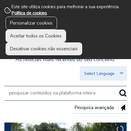
Este site utiliza cookies para melhorar a sua experiência.
Política de cookies
.
Personalizar cookies
Aceitar todos os Cookies
Guimarães Visível
Desativar cookies não essenciais
As notícias mais recentes do seu concelho.
Pesquisa avançada