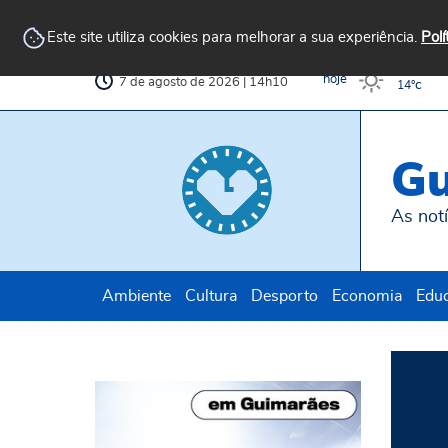
Arquivo
AvePark
Biblioteca
Municipal
Municipal
Este site utiliza cookies para melhorar a sua experiência.
Polí
c
32°
hoje
7 de agosto de 2026 | 14h10
c
14°
Gu
As notí
Ambiente
Cultura
Desporto
Economia
Edu