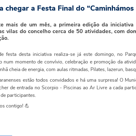
 a chegar a Festa Final do “Caminhámos 
e mais de um mês, a primeira edição da iniciativ
as vilas do concelho cerca de 50 atividades, com do
ão.
e festa desta iniciativa realiza-se já este domingo, no Par
o num momento de convívio, celebração e promoção da ativid
ã cheia de energia, com aulas ritmadas, Pilates, lazerun, basque
ranenses estão todos convidados e há uma surpresa! O Munic
her de entrada no Scorpio - Piscinas ao Ar Livre a cada partici
de participantes.
s contigo! 💪