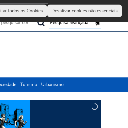
Guimarães
Hereditas
Set
Marca
Up
itar todos os Cookies
Desativar cookies não essenciais
Pesquisa avançada
ociedade
Turismo
Urbanismo