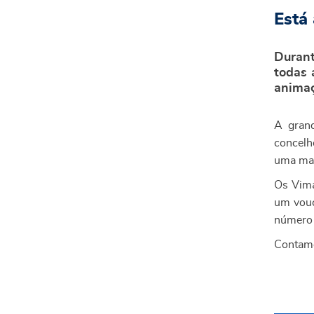
Está
Durant
todas 
animaç
A grand
concelh
uma manh
Os Vima
um vouc
número 
Contamo