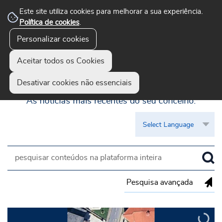
Este site utiliza cookies para melhorar a sua experiência.
Política de cookies
.
Personalizar cookies
Aceitar todos os Cookies
Guimarães Visível
Desativar cookies não essenciais
As notícias mais recentes do seu concelho.
Pesquisa avançada